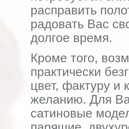
расправить поло
радовать Вас св
долгое время.
Кроме того, воз
практически без
цвет, фактуру и
желанию. Для Ва
сатиновые модел
парящие, двуху