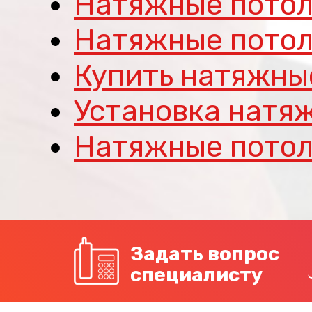
Натяжные потол
Натяжные потол
Купить натяжны
Установка натя
Натяжные потол
Задать вопрос
специалисту